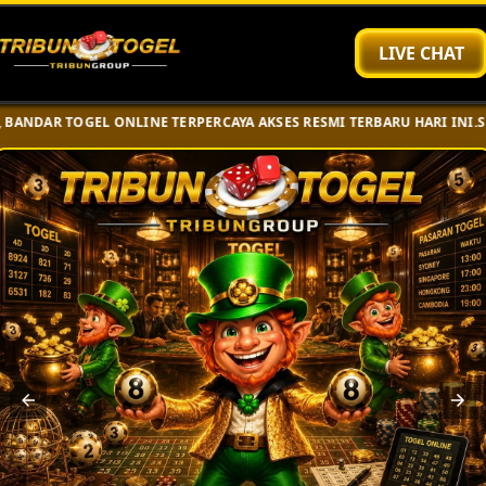
LIVE CHAT
ANDAR TOGEL ONLINE TERPERCAYA AKSES RESMI TERBARU HARI INI.
SEL